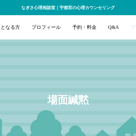
なぎさ心理相談室｜宇都宮の心理カウンセリング
象となる方
プロフィール
予約・料金
Q&A
ブ
場面緘黙