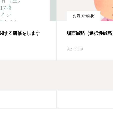
お困りの症状
関する研修をします
場面緘黙（選択性緘黙
2024.05.19